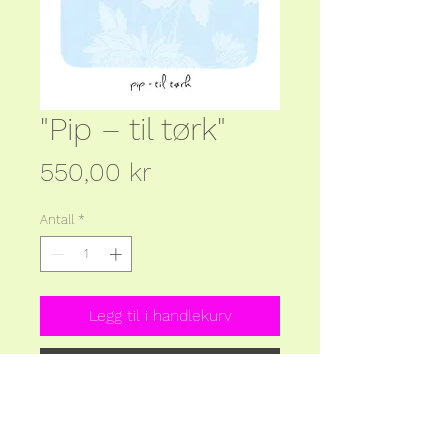
"Pip – til tørk"
Pris
550,00 kr
Antall
*
Legg til i handlekurv
Kjøp nå
Bilde: 14x20 cm